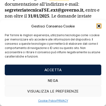
documentazione all’indirizzo e-mail:
segreteriatecnicaFSE.ext@governo.it,
entro e
non oltre il
31/01/2025
. Le domande inviate
dopo questa data non saranno considerate
Gestisci Consenso Cookie
valide.
Per fornire le migliori esperienze, utilizziamo tecnologie come i cookie
Per ulteriori informazioni sulle modalità e le
per memorizzare e/o accedere alle informazioni del dispositivo. Il
consenso a queste tecnologie ci permetterà di elaborare dati come il
tempistiche di partecipazione, inviare una e-
comportamento di navigazione o ID unici su questo sito. Non
mail al seguente indirizzo:
acconsentire o ritirare il consenso può influire negativamente su alcune
segreteriatecnicaFSE.ext@governo.it.
caratteristiche e funzioni.
ACCETTA
DOCUMENTI UTILI
Regolamento completo del Contest
NEGA
Presentazione che sintetizza il regolamento
VISUALIZZA LE PREFERENZE
del Contest
TSI DIgital Skills to increase quality and
Cookie Policy
PRIVACY