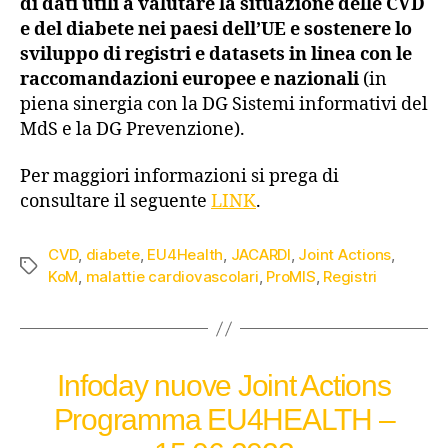
di dati utili a valutare la situazione delle CVD
e del diabete nei paesi dell’UE e sostenere lo
sviluppo di registri e datasets in linea con le
raccomandazioni europee e nazionali
(in
piena sinergia con la DG Sistemi informativi del
MdS e la DG Prevenzione).
Per maggiori informazioni si prega di
consultare il seguente
LINK
.
CVD
,
diabete
,
EU4Health
,
JACARDI
,
Joint Actions
,
KoM
,
malattie cardiovascolari
,
ProMIS
,
Registri
Infoday nuove Joint Actions
Programma EU4HEALTH –