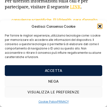
Per ulteriori informazioni sulla call e per
partecipare, visitare il seguente
LINK
.
consulenze scientifiche
,
EU4Health
,
gara d’appalto
,
HTA
,
innovazione sanitaria
,
Tecnologie Sanitarie
,
Gestisci Consenso Cookie
valutazioni cliniche congiunte
Per fornire le migliori esperienze, utilizziamo tecnologie come i cookie
per memorizzare e/o accedere alle informazioni del dispositivo. Il
consenso a queste tecnologie ci permetterà di elaborare dati come il
comportamento di navigazione o ID unici su questo sito. Non
acconsentire o ritirare il consenso può influire negativamente su alcune
DIGITAL HEALTH
ALTRO
caratteristiche e funzioni.
EHFG 2024: al via l’European
ACCETTA
Health Forum Gastein dal 24 al
27 settembre 2024
NEGA
VISUALIZZA LE PREFERENZE
Di
Marta Maniero
26 Agosto 2024
Cookie Policy
PRIVACY