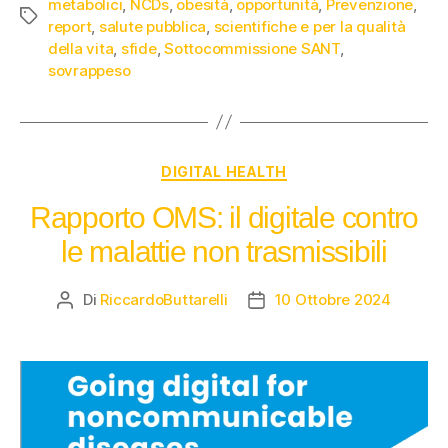
metabolici
,
NCDs
,
obesità
,
opportunità
,
Prevenzione
,
report
,
salute pubblica
,
scientifiche e per la qualità
della vita
,
sfide
,
Sottocommissione SANT
,
sovrappeso
DIGITAL HEALTH
Rapporto OMS: il digitale contro
le malattie non trasmissibili
Di
RiccardoButtarelli
10 Ottobre 2024