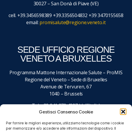
30027 – San Donà di Piave (VE)
cell. +39.3456598389 +39.3356504832 +39 3470155658
email:
promisalute@regione.veneto.it
SEDE UFFICIO REGIONE
VENETO A BRUXELLES
Programma Mattone Internazionale Salute – ProMIS
Regione del Veneto – Sede di Bruxelles
Avenue de Tervuren, 67
1040 – Brussels
Tel. +39 041 279 4827 (dall’Italia)
Gestisci Consenso Cookie
+32 027 437 027 (dall’estero)
email:
promisalute@regione.veneto.it
Per fornire le migliori esperienze, utilizziamo tecnologie come i cookie
per memorizzare e/o accedere alle informazioni del dispositivo. Il