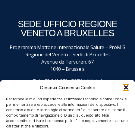
SEDE UFFICIO REGIONE
VENETO A BRUXELLES
Programma Mattone Internazionale Salute – ProMIS
Regione del Veneto – Sede di Bruxelles
Avenue de Tervuren, 67
1040 – Brussels
Tel. +39 041 279 4827 (dall’Italia)
Gestisci Consenso Cookie
+32 027 437 027 (dall’estero)
email:
promisalute@regione.veneto.it
Per fornire le migliori esperienze, utilizziamo tecnologie come i cookie
per memorizzare e/o accedere alle informazioni del dispositivo. Il
consenso a queste tecnologie ci permetterà di elaborare dati come il
comportamento di navigazione o ID unici su questo sito. Non
acconsentire o ritirare il consenso può influire negativamente su alcune
caratteristiche e funzioni.