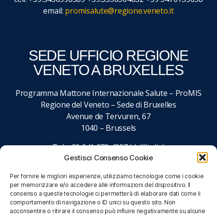
email:
promisalute@regione.veneto.it
SEDE UFFICIO REGIONE
VENETO A BRUXELLES
Programma Mattone Internazionale Salute – ProMIS
Regione del Veneto – Sede di Bruxelles
Avenue de Tervuren, 67
1040 – Brussels
Tel. +39 041 279 4827 (dall’Italia)
Gestisci Consenso Cookie
+32 027 437 027 (dall’estero)
email:
promisalute@regione.veneto.it
Per fornire le migliori esperienze, utilizziamo tecnologie come i cookie
per memorizzare e/o accedere alle informazioni del dispositivo. Il
consenso a queste tecnologie ci permetterà di elaborare dati come il
comportamento di navigazione o ID unici su questo sito. Non
acconsentire o ritirare il consenso può influire negativamente su alcune