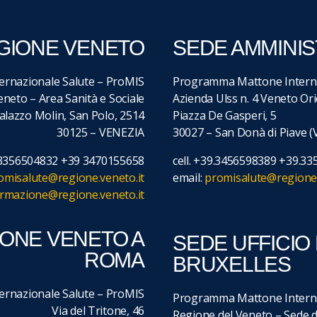
GIONE VENETO
SEDE AMMINIS
rnazionale Salute – ProMIS
Programma Mattone Interna
neto – Area Sanità e Sociale
Azienda Ulss n. 4 Veneto Or
alazzo Molin, San Polo, 2514
Piazza De Gasperi, 5
30125 – VENEZIA
30027 – San Donà di Piave (
9.3356504832 +39 3470155658
cell. +39.3456598389 +39.3
omisalute@regione.veneto.it
email:
promisalute@regione.
ormazione@regione.veneto.it
IONE VENETO A
SEDE UFFICIO
ROMA
BRUXELLES
rnazionale Salute – ProMIS
Programma Mattone Interna
Via del Tritone, 46
Regione del Veneto – Sede d