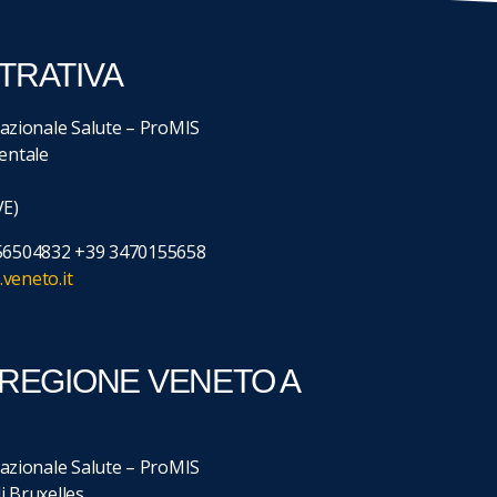
TRATIVA
zionale Salute – ProMIS
ientale
VE)
356504832 +39 3470155658
veneto.it
 REGIONE VENETO A
zionale Salute – ProMIS
i Bruxelles