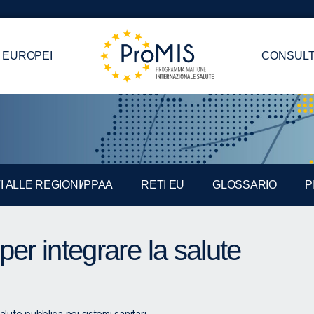
 EUROPEI
CONSULT
I ALLE REGIONI/PPAA
RETI EU
GLOSSARIO
P
er integrare la salute
lute pubblica nei sistemi sanitari