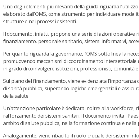
Uno degli elementi più rilevanti della guida riguarda l’utilizzo
elaborato dall’OMS, come strumento per individuare modalità 
strutture e nei processi esistenti.
Il documento, infatti, propone una serie di azioni operative r
finanziamento, personale sanitario, sistemi informativi, acces
Per quanto riguarda la governance, l’OMS sottolinea la necess
promuovendo meccanismi di coordinamento intersettoriale 
in grado di coinvolgere istituzioni, professionisti, comunità e 
Sul piano del finanziamento, viene evidenziata l’importanza di
di sanità pubblica, superando logiche emergenziali e assicu
della salute.
Un’attenzione particolare è dedicata inoltre alla workforce
rafforzamento dei sistemi sanitari. Il documento invita i Paes
ambito di salute pubblica, nella formazione continua e nella 
Analogamente, viene ribadito il ruolo cruciale dei sistemi inf