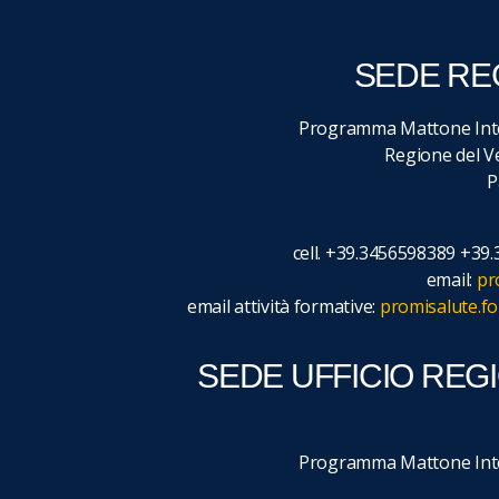
SEDE RE
Programma Mattone Inte
Regione del Ve
P
cell. +39.3456598389 +3
email:
pr
email attività formative:
promisalute.f
SEDE UFFICIO REG
Programma Mattone Inte