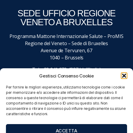
SEDE UFFICIO REGIONE
VENETO A BRUXELLES
Programma Mattone Internazionale Salute – ProMIS
Regione del Veneto – Sede di Bruxelles
Avenue de Tervuren, 67
1040 – Brussels
Tel. +39 041 279 4827 (dall’Italia)
Gestisci Consenso Cookie
+32 027 437 027 (dall’estero)
email:
promisalute@regione.veneto.it
Per fornire le migliori esperienze, utilizziamo tecnologie come i cookie
per memorizzare e/o accedere alle informazioni del dispositivo. Il
consenso a queste tecnologie ci permetterà di elaborare dati come il
comportamento di navigazione o ID unici su questo sito. Non
acconsentire o ritirare il consenso può influire negativamente su alcune
caratteristiche e funzioni.
ACCETTA