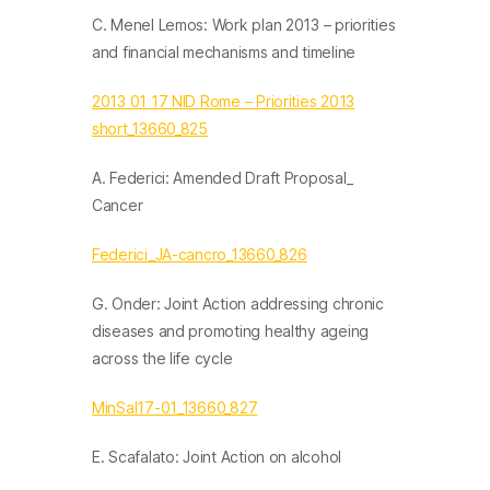
C. Menel Lemos: Work plan 2013 – priorities
and financial mechanisms and timeline
2013 01 17 NID Rome – Priorities 2013
short_13660_825
A. Federici: Amended Draft Proposal_
Cancer
Federici_JA-cancro_13660_826
G. Onder: Joint Action addressing chronic
diseases and promoting healthy ageing
across the life cycle
MinSal17-01_13660_827
E. Scafalato: Joint Action on alcohol