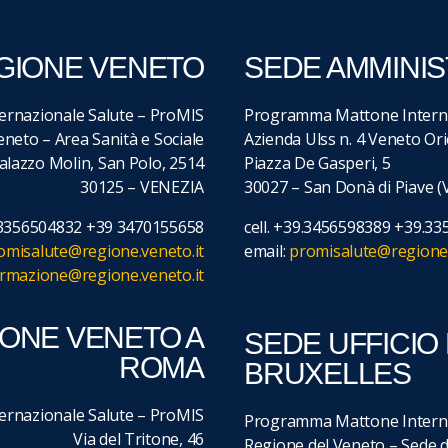
GIONE VENETO
SEDE AMMINIS
rnazionale Salute – ProMIS
Programma Mattone Interna
neto – Area Sanità e Sociale
Azienda Ulss n. 4 Veneto Or
alazzo Molin, San Polo, 2514
Piazza De Gasperi, 5
30125 – VENEZIA
30027 – San Donà di Piave (
9.3356504832 +39 3470155658
cell. +39.3456598389 +39.3
omisalute@regione.veneto.it
email:
promisalute@regione.
ormazione@regione.veneto.it
IONE VENETO A
SEDE UFFICIO
ROMA
BRUXELLES
rnazionale Salute – ProMIS
Programma Mattone Interna
Via del Tritone, 46
Regione del Veneto – Sede d