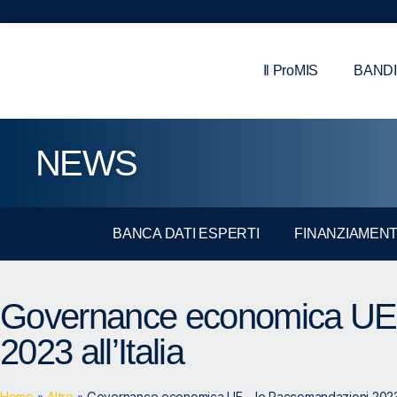
Il ProMIS
BANDI
NEWS
BANCA DATI ESPERTI
FINANZIAMENT
Governance economica UE 
2023 all’Italia
Home
»
Altro
»
Governance economica UE – le Raccomandazioni 2023 al