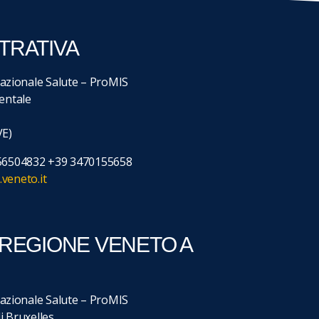
TRATIVA
zionale Salute – ProMIS
ientale
VE)
356504832 +39 3470155658
veneto.it
 REGIONE VENETO A
zionale Salute – ProMIS
i Bruxelles