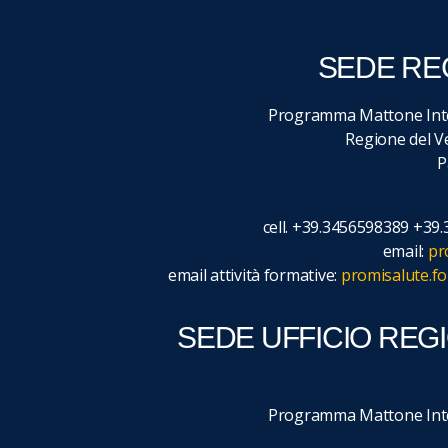
SEDE RE
Programma Mattone Inte
Regione del Ve
P
cell. +39.3456598389 +3
email:
pr
email attività formative:
promisalute.f
SEDE UFFICIO REG
Programma Mattone Inte