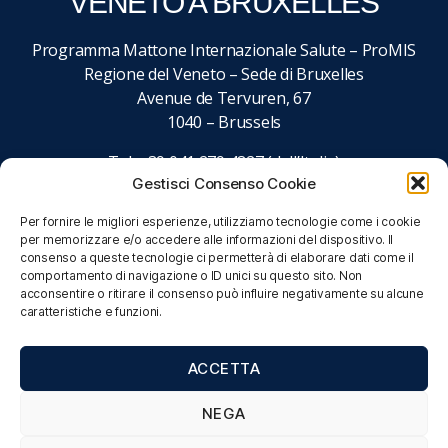
VENETO A BRUXELLES
Programma Mattone Internazionale Salute – ProMIS
Regione del Veneto – Sede di Bruxelles
Avenue de Tervuren, 67
1040 – Brussels
Tel. +39 041 279 4827 (dall’Italia)
Gestisci Consenso Cookie
+32 027 437 027 (dall’estero)
email:
promisalute@regione.veneto.it
Per fornire le migliori esperienze, utilizziamo tecnologie come i cookie
per memorizzare e/o accedere alle informazioni del dispositivo. Il
consenso a queste tecnologie ci permetterà di elaborare dati come il
comportamento di navigazione o ID unici su questo sito. Non
acconsentire o ritirare il consenso può influire negativamente su alcune
caratteristiche e funzioni.
ACCETTA
NEGA